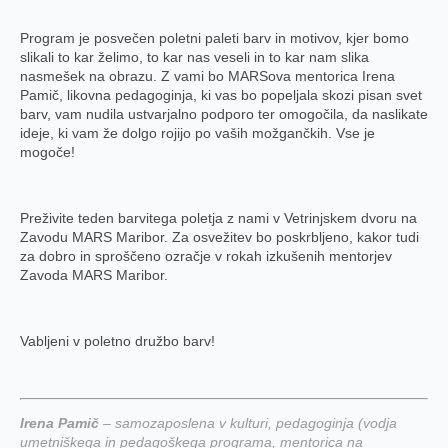
Program je posvečen poletni paleti barv in motivov, kjer bomo
slikali to kar želimo, to kar nas veseli in to kar nam slika
nasmešek na obrazu. Z vami bo MARSova mentorica Irena
Pamič, likovna pedagoginja, ki vas bo popeljala skozi pisan svet
barv, vam nudila ustvarjalno podporo ter omogočila, da naslikate
ideje, ki vam že dolgo rojijo po vaših možgančkih. Vse je
mogoče!
Preživite teden barvitega poletja z nami v Vetrinjskem dvoru na
Zavodu MARS Maribor. Za osvežitev bo poskrbljeno, kakor tudi
za dobro in sproščeno ozračje v rokah izkušenih mentorjev
Zavoda MARS Maribor.
Vabljeni v poletno družbo barv!
Irena Pamič
– samozaposlena v kulturi, pedagoginja (vodja
umetniškega in pedagoškega programa, mentorica na