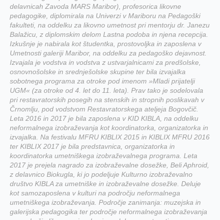
delavnicah Zavoda MARS Maribor), profesorica likovne
pedagogike, diplomirala na Univerzi v Mariboru na Pedagoški
fakulteti, na oddelku za likovno umetnost pri mentorju dr. Janezu
Balažicu, z diplomskim delom Lastna podoba in njena recepcija.
Izkušnje je nabirala kot študentka, prostovoljka in zaposlena v
Umetnosti galeriji Maribor, na oddelku za pedagoško dejavnost.
Izvajala je vodstva in vodstva z ustvarjalnicami za predšolske,
osnovnošolske in srednješolske skupine ter bila izvajalka
sobotnega programa za otroke pod imenom »Mladi prijatelji
UGM« (za otroke od 4. let do 11. leta). Prav tako je sodelovala
pri restavratorskih posegih na stenskih in stropnih poslikavah v
Črnomlju, pod vodstvom Restavratorskega ateljeja Bogovčič.
Leta 2016 in 2017 je bila zaposlena v KID KIBLA, na oddelku
neformalnega izobraževanja kot koordinatorka, organizatorka in
izvajalka. Na festivalu MFRU KIBLIX 2015 in KIBLIX MFRU 2016
ter KIBLIX 2017 je bila predstavnica, organizatorka in
koordinatorka umetniškega izobraževalnega programa. Leta
2017 je prejela nagrado za izobraževalne dosežke, Beli Aphroid,
z delavnico Biokugla, ki jo podeljuje Kulturno izobraževalno
društvo KIBLA za umetniške in izobraževalne dosežke. Deluje
kot samozaposlena v kulturi na področju neformalnega
umetniškega izobraževanja. Področje zanimanja: muzejska in
galerijska pedagogika ter področje neformalnega izobraževanja