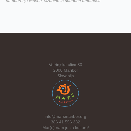
na področju likovne, vizualne in sodobne umetnosti.
Vetrinjska ulica 30
2000 Maribor
Slovenija
info@marsmaribor.org
386 41 556 332
Mar(s) nam je za kulturo!