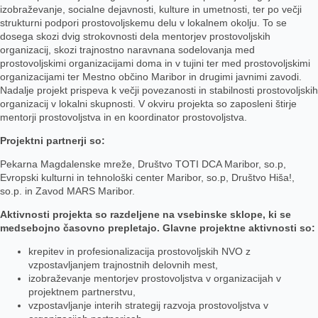
izobraževanje, socialne dejavnosti, kulture in umetnosti, ter po večji
strukturni podpori prostovoljskemu delu v lokalnem okolju. To se
dosega skozi dvig strokovnosti dela mentorjev prostovoljskih
organizacij, skozi trajnostno naravnana sodelovanja med
prostovoljskimi organizacijami doma in v tujini ter med prostovoljskimi
organizacijami ter Mestno občino Maribor in drugimi javnimi zavodi.
Nadalje projekt prispeva k večji povezanosti in stabilnosti prostovoljskih
organizacij v lokalni skupnosti. V okviru projekta so zaposleni štirje
mentorji prostovoljstva in en koordinator prostovoljstva.
Projektni partnerji so:
Pekarna Magdalenske mreže, Društvo TOTI DCA Maribor, so.p,
Evropski kulturni in tehnološki center Maribor, so.p, Društvo Hiša!,
so.p. in Zavod MARS Maribor.
Aktivnosti projekta so razdeljene na vsebinske sklope, ki se
medsebojno časovno prepletajo. Glavne projektne aktivnosti so:
krepitev in profesionalizacija prostovoljskih NVO z
vzpostavljanjem trajnostnih delovnih mest,
izobraževanje mentorjev prostovoljstva v organizacijah v
projektnem partnerstvu,
vzpostavljanje interih strategij razvoja prostovoljstva v