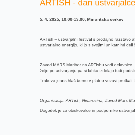
ARTISH - dan ustvarjalc
5. 4. 2025, 10.00-13.00, Minoritska cerkev
ARTish – ustvarjalni festival s prodajno razstavo avt
ustvarjalno energijo, ki jo s svojimi unikatnimi deli
Zavod MARS Maribor na ARTishu vodi delavnico. Tokr
želje po ustvarjanju pa si lahko izdelajo tudi pods
Trakove jeans hlač bomo v platno vezavi pretkali te
Organizacija: ARTish, Ninarozina, Zavod Mars Marib
Dogodek je za obiskovalce in podpornike ustvarja