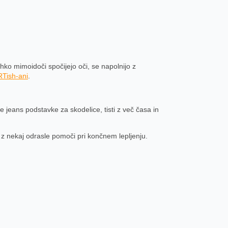
 lahko mimoidoči spočijejo oči, se napolnijo z
Tish-ani
.
 jeans podstavke za skodelice, tisti z več časa in
oke z nekaj odrasle pomoči pri končnem lepljenju.