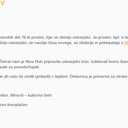
ev
orskih del. Ni le prostor, kjer se zbirajo ustvarjalci. Je prostor, kjer si
 širijo ustvarjalci, se naučijo česa novega, se obdarijo in poklepetajo z
AR
at nam je Nina Holc pripravila ustvarjalni izziv. Izdelovali bomo tkane
tavek za posodo/čajnik.
r jih nato še utrdili (prilepili) z lepilom. Delavnica je primerna za otr
or, Minoriti – kulturna četrt
lcev brezplačen.