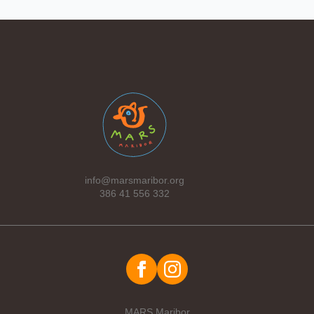
info@marsmaribor.org
386 41 556 332
MARS Maribor