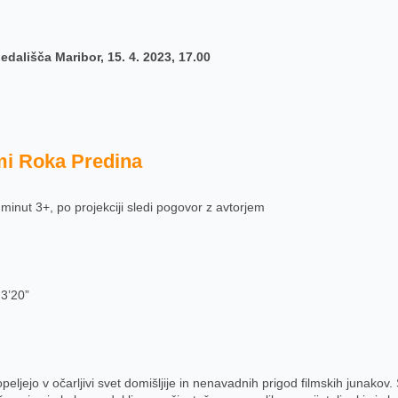
edališča Maribor, 15. 4. 2023, 17.00
lmi Roka Predina
 minut 3+, po projekciji sledi pogovor z avtorjem
 3’20”
opeljejo v očarljivi svet domišljije in nenavadnih prigod filmskih junak