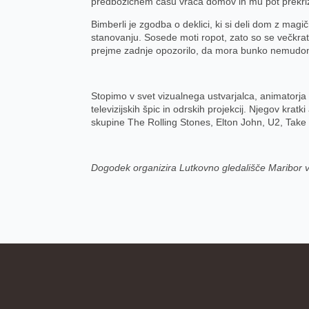
predbožičnem času vrača domov in mu pot prekriža z
Bimberli je zgodba o deklici, ki si deli dom z magič
stanovanju. Sosede moti ropot, zato so se večkrat
prejme zadnje opozorilo, da mora bunko nemudoma 
Stopimo v svet vizualnega ustvarjalca, animatorja i
televizijskih špic in odrskih projekcij. Njegov krat
skupine The Rolling Stones, Elton John, U2, Take 
Dogodek organizira Lutkovno gledališče Maribor v