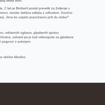
upaj delita dom.
 Z leti je Bimberli postal prevelik za življenje v
Spominov, vendar deklica odlaša z odhodom. Končno
ji. Jima bo uspelo pravočasno priti do otoka?
lmov, reklamnih oglasov, glasbenih spotov,
bčinstva, ustvaril pa je tudi videospote za glasbene
i pogovor z avtorjem.
ne občine Maribor.