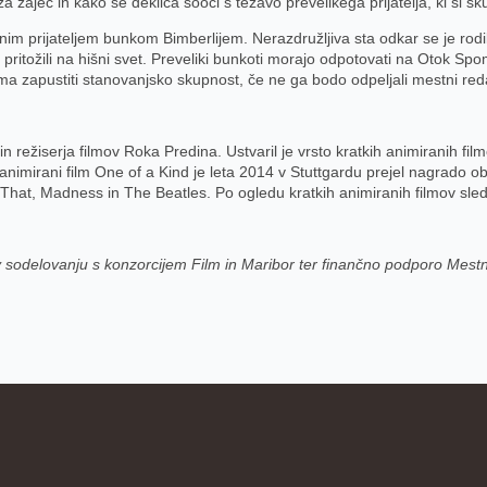
ajec in kako se deklica sooči s težavo prevelikega prijatelja, ki si sk
nim prijateljem bunkom Bimberlijem. Nerazdružljiva sta odkar se je rodila.
 pritožili na hišni svet. Preveliki bunkoti morajo odpotovati na Otok 
zapustiti stanovanjsko skupnost, če ne ga bodo odpeljali mestni redar
n režiserja filmov Roka Predina. Ustvaril je vrsto kratkih animiranih fi
ki animirani film One of a Kind je leta 2014 v Stuttgardu prejel nagrado o
That, Madness in The Beatles. Po ogledu kratkih animiranih filmov sled
 sodelovanju s konzorcijem Film in Maribor ter finančno podporo Mest