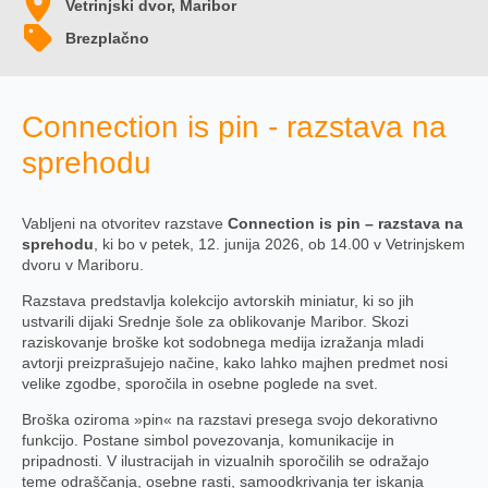
Vetrinjski dvor, Maribor
Brezplačno
Connection is pin - razstava na
sprehodu
Vabljeni na otvoritev razstave
Connection is pin – razstava na
sprehodu
, ki bo v petek, 12. junija 2026, ob 14.00 v Vetrinjskem
dvoru v Mariboru.
Razstava predstavlja kolekcijo avtorskih miniatur, ki so jih
ustvarili dijaki Srednje šole za oblikovanje Maribor. Skozi
raziskovanje broške kot sodobnega medija izražanja mladi
avtorji preizprašujejo načine, kako lahko majhen predmet nosi
velike zgodbe, sporočila in osebne poglede na svet.
Broška oziroma »pin« na razstavi presega svojo dekorativno
funkcijo. Postane simbol povezovanja, komunikacije in
pripadnosti. V ilustracijah in vizualnih sporočilih se odražajo
teme odraščanja, osebne rasti, samoodkrivanja ter iskanja