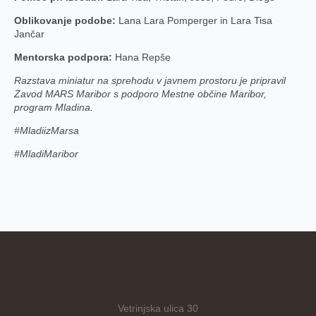
Oblikovanje podobe:
Lana Lara Pomperger in Lara Tisa
Jančar
Mentorska podpora:
Hana Repše
Razstava miniatur na sprehodu v javnem prostoru je pripravil
Zavod MARS Maribor s podporo Mestne občine Maribor,
program Mladina.
#MladiizMarsa
#MladiMaribor
Vetrinjska ulica 30