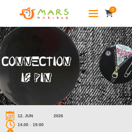
0
12. JUN
2026
14.00
-
19:00