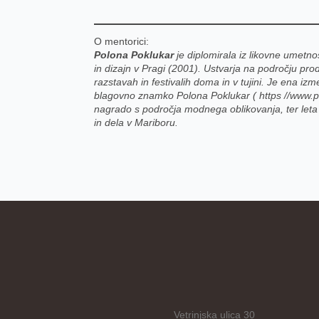
O mentorici:
Polona Poklukar
je diplomirala iz likovne umetnos
in dizajn v Pragi (2001). Ustvarja na področju prod
razstavah in festivalih doma in v tujini. Je ena
blagovno znamko Polona Poklukar ( https //www.pol
nagrado s področja modnega oblikovanja, ter leta
in dela v Mariboru.
Vetrinjska ulica 30