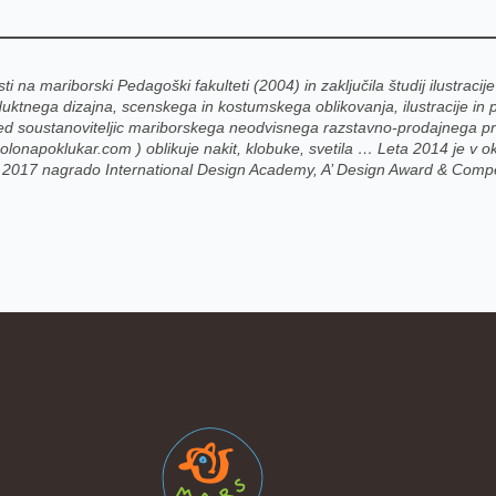
ti na mariborski Pedagoški fakulteti (2004) in zaključila študij ilustraci
uktnega dizajna, scenskega in kostumskega oblikovanja, ilustracije in pro
 izmed soustanoviteljic mariborskega neodvisnega razstavno-prodajnega 
onapoklukar.com ) oblikuje nakit, klobuke, svetila … Leta 2014 je v ok
 2017 nagrado International Design Academy, A’ Design Award & Compet