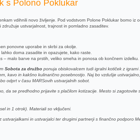
enk s Polono Poklukar
stenkam vdihnili novo življenje. Pod vodstvom Polone Poklukar bomo iz o
ki združuje ustvarjalnost, trajnost in pomladno zasaditev.
men ponovne uporabe in skrbi za okolje.
a lahko doma zasadite in opazujete, kako raste.
čas – malo barve na prstih, veliko smeha in ponosa ob končnem izdelku
nom
Sobota za družbo
ponuja obiskovalcem tudi igralni kotiček z igrami 
jem, kavo in kakšno kulinarično posebnostjo. Naj bo vzdušje ustvarja
ki bo odprt v času MARSovih ustvarjalnih sobot.
, da se predhodno prijavite s plačilom kotizacije. Mesto si zagotovite
 in 1 otrok). Materiali so vključeni.
stvarjalkami in ustvarjalci ter drugimi partnerji s finančno podporo