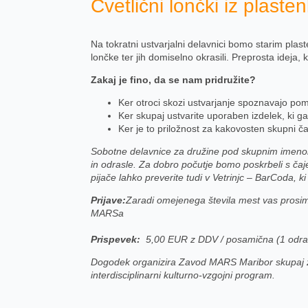
Cvetlični lončki iz plast
Na tokratni ustvarjalni delavnici bomo starim pla
lončke ter jih domiselno okrasili. Preprosta ideja, 
Zakaj je fino, da se nam pridružite?
Ker otroci skozi ustvarjanje spoznavajo po
Ker skupaj ustvarite uporaben izdelek, ki g
Ker je to priložnost za kakovosten skupni 
Sobotne delavnice za družine pod skupnim ime
in odrasle. Za dobro počutje bomo poskrbeli s ča
pijače lahko preverite tudi v Vetrinjc – BarCoda, 
Prijave:
Zaradi omejenega števila mest vas prosimo
MARSa
Prispevek:
5,00 EUR z DDV / posamična (1 odrasel
Dogodek organizira Zavod MARS Maribor skupaj z u
interdisciplinarni kulturno-vzgojni program.