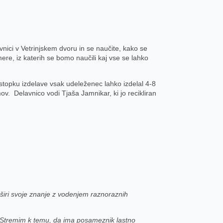
avnici v Vetrinjskem dvoru in se naučite, kako se
ere, iz katerih se bomo naučili kaj vse se lahko
ostopku izdelave vsak udeleženec lahko izdelal 4-8
ov. Delavnico vodi Tjaša Jamnikar, ki jo recikliran
ki širi svoje znanje z vodenjem raznoraznih
h. Stremim k temu, da ima posameznik lastno