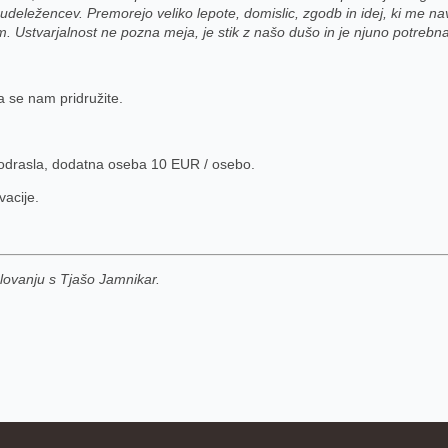
 udeležencev.
Premorejo veliko lepote, domislic, zgodb in idej, ki me na
. Ustvarjalnost ne pozna meja, je stik z našo dušo in je njuno potrebn
a se nam pridružite.
 odrasla, dodatna oseba 10 EUR / osebo.
acije.
ovanju s Tjašo Jamnikar.