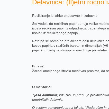
Delavnica: (fl)etni ročno 
Recikliranje je lahko enostavno in zabavno!
Ste vedeli, da recikliran papir ponuja veliko možno
izdela recikliran papir iz odpadnega papirnatega m
ustvari iz recikliranega papirja.
Nato pa se bomo na praktičnem delu delavnice nauči
kosov papirja v različnih barvah in dimenzijah (A6 
papir kot medij navdušuje in navdihuje pri izdelavi
Prijave:
Zaradi omejenega števila mest vas prosimo, da se 
O mentorici:
Tjaša Jamnikar
, inž. živil. in preh., je praktika
umetniških delavnic.
O svojem ustvarjanju pravi takole: “Rada učim in 