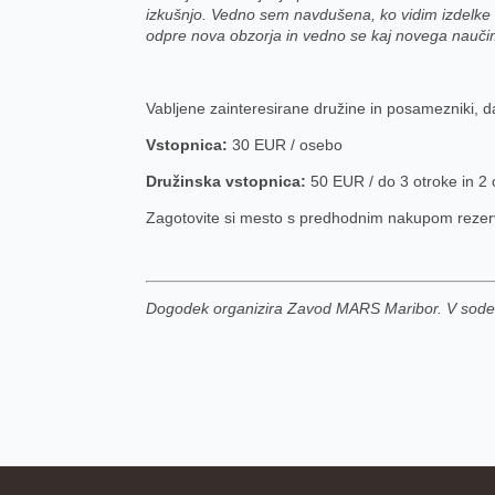
izkušnjo. Vedno sem navdušena, ko vidim izdelke
odpre nova obzorja in vedno se kaj novega naučim
Vabljene zainteresirane družine in posamezniki, d
Vstopnica:
30 EUR / osebo
Družinska vstopnica:
50 EUR / do 3 otroke in 2
Zagotovite si mesto s predhodnim nakupom rezerv
Dogodek organizira Zavod MARS Maribor. V sodel