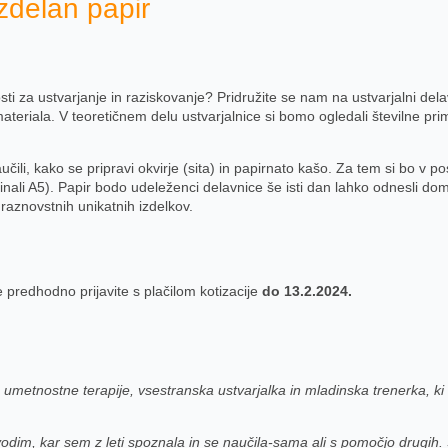
izdelan papir
sti za ustvarjanje in raziskovanje? Pridružite se nam na ustvarjalni del
ateriala. V teoretičnem delu ustvarjalnice si bomo ogledali številne prim
li, kako se pripravi okvirje (sita) in papirnato kašo. Za tem si bo v p
inali A5). Papir bodo udeleženci delavnice še isti dan lahko odnesli dom
 raznovstnih unikatnih izdelkov.
predhodno prijavite s plačilom kotizacije
do 13.2.2024.
ntka umetnostne terapije, vsestranska ustvarjalka in mladinska trenerka, 
vodim, kar sem z leti spoznala in se naučila-sama ali s pomočjo drugi