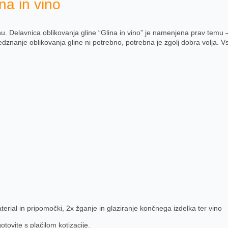
na in vino
. Delavnica oblikovanja gline “Glina in vino” je namenjena prav temu – 
dznanje oblikovanja gline ni potrebno, potrebna je zgolj dobra volja. Vsak
erial in pripomočki, 2x žganje in glaziranje končnega izdelka ter vino
tovite s plačilom kotizacije.