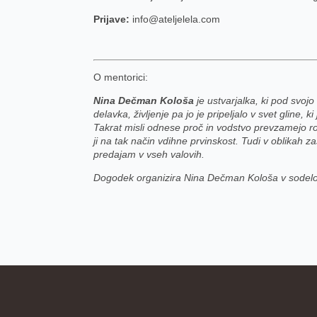
Prijave:
info@ateljelela.com
O mentorici:
Nina Dečman Kološa
je ustvarjalka, ki pod svoj
delavka, življenje pa jo je pripeljalo v svet gline, k
Takrat misli odnese proč in vodstvo prevzamejo ro
ji na tak način vdihne prvinskost. Tudi v oblikah z
predajam v vseh valovih.
Dogodek organizira Nina Dečman Kološa v sode