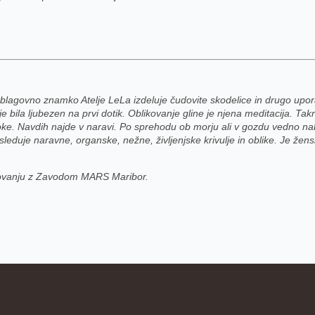
o blagovno znamko Atelje LeLa izdeluje čudovite skodelice in drugo upo
i je bila ljubezen na prvi dotik. Oblikovanje gline je njena meditacija. Takra
ke. Navdih najde v naravi. Po sprehodu ob morju ali v gozdu vedno nabir
asleduje naravne, organske, nežne, življenjske krivulje in oblike. Je žens
lovanju z Zavodom MARS Maribor.