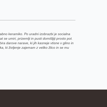
rabno keramiko. Po uradni izobrazbi je socialna
t se umiri, prizemlji in pusti domišljiji prosto pot.
a darove narave, ki jih kasneje vtisne v glino in
ka, ki življenje zajemam z veliko žlico in se mu