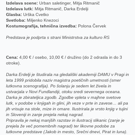
Izdelava scene:
Urban saletinger, Mitja Ritmanič
Izdelava lutk:
Mitja Ritmanič, Darka Erdelji
Glasba:
Urška Cvetko
Svetloba:
Miljenko Knezoci
Kostumografija, tehnična izvedba:
Polona Červek
Predstava je podprta s strani Ministrstva za kulturo RS
Cena:
4,00 € / osebo, 10,00 € / družino (do 2 odrasla in do 3
otroke).
Darka Erdelji je študirala na gledališki akademiji DAMU v Pragi in
leta 1999 pridobila naziv magistra poetičnih umetnosti (smer
lutkovna scenografija). Po šolanju je sedem let živela in
ustvarjala v Novi Fundlandiji, otoku sredi severnega oceana.
Darka je zbirateljica zgodb. Zgodbe vpleta v majhne svetove
lutk, v podobe v knjigah in glini, jih veze v prte in zavese… ali pa
jih vrisuje na stole, mize in omare. Ilustrirala je vrsto knjig v tujini
in Sloveniji in zanje prejela nekaj nagrad.
Pripravila je nekaj manjših razstav in ilustracij slikanic (zanje je
prejela že več pomembnih nagrad) ter likovne podobe za
lutkovne predstave (Jakob in mesto, Srečni dnevi, Pirat in luna).