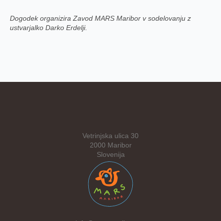
Dogodek organizira Zavod MARS Maribor v sodelovanju z
ustvarjalko Darko Erdelji.
Vetrinjska ulica 30
2000 Maribor
Slovenija