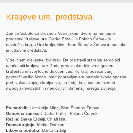
Kraljeve ure, predstava
Zadnjo Soboto za družbo v Vetrinjskem dvoru namenjamo
predstavi Kraljeve ure. Darko Erdelji in Polono Červek je
navdušila knjiga Ure kralja Mine, Bine Štampe Žmavc in nastala
je lutkovna predstava.
V daljnjem kraljestvu živi kralj. Da bi ustavil staranje se odloči
upočasniti kraljeve ure. Toda prav vsako delo v njegovem
kraljestvu in svoj točno določen čas. Ko kralj poseže vanj
povzroči veliko škode. Med popravljanjem nastale škode spozna
prebivalce svojega kraljestva, pa tudi, da je čas ena izmed
najbolj skrivnostnih in neulovljivih dimenzij našega življenja.
Po motivih:
Ure kralja Mina, Bine Štampe Žmavc
Osnovna zamisel:
Darka Erdelji, Polona Červek
Režija:
Darka Erdelji, Chiafi Hsu
Dramaturginja:
Metka Damjan
Likovna podoba:
Darka Erdelji