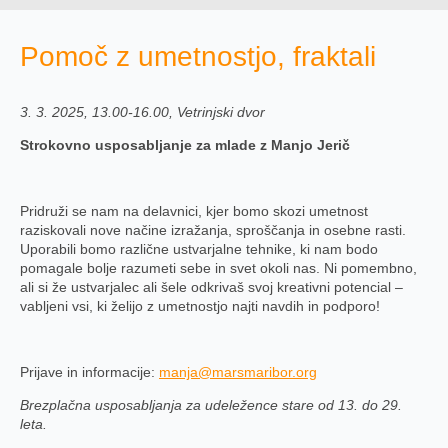
Pomoč z umetnostjo, fraktali
3. 3. 2025, 13.00-16.00, Vetrinjski dvor
Strokovno usposabljanje za mlade z Manjo Jerič
Pridruži se nam na delavnici, kjer bomo skozi umetnost
raziskovali nove načine izražanja, sproščanja in osebne rasti.
Uporabili bomo različne ustvarjalne tehnike, ki nam bodo
pomagale bolje razumeti sebe in svet okoli nas. Ni pomembno,
ali si že ustvarjalec ali šele odkrivaš svoj kreativni potencial –
vabljeni vsi, ki želijo z umetnostjo najti navdih in podporo!
Prijave in informacije:
manja@marsmaribor.org
Brezplačna usposabljanja za udeležence stare od 13. do 29.
leta.