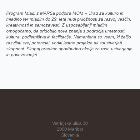
Program Mladi z MARSa podpira MOM – Urad za kulturo in
mladino ter mladim do 29. leta nudi priložnosti za razvoj veščin,
kreativnosti in samozavesti. Z usposabljanji mladim
omogočamo, da pridobijo nova znanja s področja umetnosti,
kulture, podjetništva in facilitacije. Namenjena so vsem, ki želijo
razvijati svoj potencial, voditi lastne projekte ali soustvarjati
skupnost. Skupaj gradimo spodbudno okolje za rast, ustvarjanje
in povezovanje!
Vetrinjska ulica 30
2000 Maribor
Slovenija