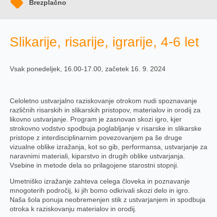
Brezplačno
Slikarije, risarije, igrarije, 4-6 let
Vsak ponedeljek, 16.00-17.00, začetek 16. 9. 2024
Celoletno ustvarjalno raziskovanje otrokom nudi spoznavanje
različnih risarskih in slikarskih pristopov, materialov in orodij za
likovno ustvarjanje. Program je zasnovan skozi igro, kjer
strokovno vodstvo spodbuja poglabljanje v risarske in slikarske
pristope z interdisciplinarnim povezovanjem pa še druge
vizualne oblike izražanja, kot so gib, performansa, ustvarjanje za
naravnimi materiali, kiparstvo in drugih oblike ustvarjanja.
Vsebine in metode dela so prilagojene starostni stopnji.
Umetniško izražanje zahteva celega človeka in poznavanje
mnogoterih področij, ki jih bomo odkrivali skozi delo in igro.
Naša šola ponuja neobremenjen stik z ustvarjanjem in spodbuja
otroka k raziskovanju materialov in orodij.