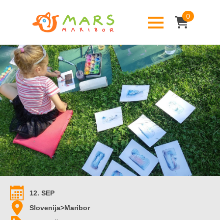
0
12. SEP
Slovenija>Maribor