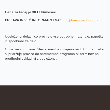
Cena za tečaj je 30 EUR/mesec
PRIJAVA IN VEČ INFORMACIJ NA:
info@marsmaribor.org
Udeleženci delavnice prejmejo vse potrebne materiale, napotke
in spodbudo za delo.
Obvezne so prijave. Število mest je omejeno na 10.
Organizator
si pridržuje pravico do spremembe programa ali terminov po
predhodni uskladitvi z udeleženci.