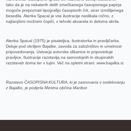
tako da je na nekaterih delih zmečkanega časopisnega papirja
mogoče prepoznati tipografijo časopisnih črk, sicer izmišljenega
besedila. Alenka Spacal je vse ilustracije naslikala ročno, z
najtanjšimi možnimi čopiči, v tehniki akvarela in deloma akrila.
Alenka Spacal (1975) je pisateljica, ilustratorka in pravljičarka.
Deluje pod okriljem Bajalke, zavoda za založništvo in umetnost
pripovedovanja. Ustvarja avtorske slikanice in pripoveduje
pravljice. Ilustracije razstavlja na samostojnih in skupinskih
razstavah doma ter v tujini. Več na spletni strani: www.bajalka.si.
Razstavo ČASOPISNA KULTURA, ki je zasnovana v sodelovanju
z Bajalko, je podprla Mestna občina Maribor.