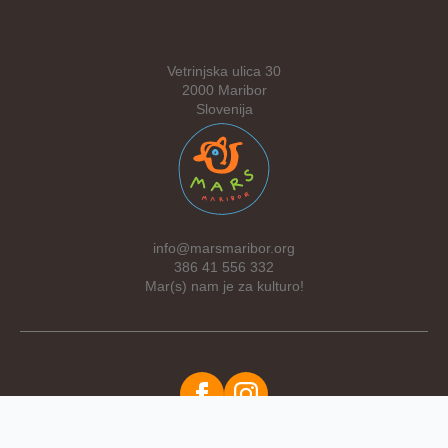
Vetrinjska ulica 30
2000 Maribor
Slovenija
info@marsmaribor.org
386 41 556 332
Mar(s) nam je za kulturo!