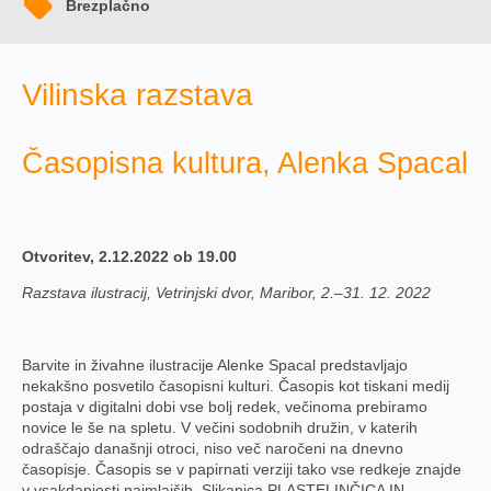
Brezplačno
Vilinska razstava
Časopisna kultura, Alenka Spacal
Otvoritev, 2.12.2022 ob 19.00
Razstava ilustracij, Vetrinjski dvor, Maribor, 2.–31. 12. 2022
Barvite in živahne ilustracije Alenke Spacal predstavljajo
nekakšno posvetilo časopisni kulturi. Časopis kot tiskani medij
postaja v digitalni dobi vse bolj redek, večinoma prebiramo
novice le še na spletu. V večini sodobnih družin, v katerih
odraščajo današnji otroci, niso več naročeni na dnevno
časopisje. Časopis se v papirnati verziji tako vse redkeje znajde
v vsakdanjosti najmlajših. Slikanica PLASTELINČICA IN