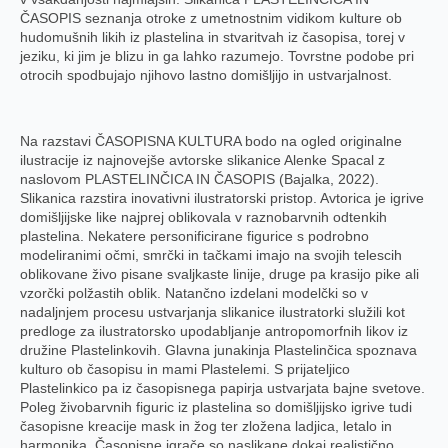
ČASOPIS seznanja otroke z umetnostnim vidikom kulture ob
hudomušnih likih iz plastelina in stvaritvah iz časopisa, torej v
jeziku, ki jim je blizu in ga lahko razumejo. Tovrstne podobe pri
otrocih spodbujajo njihovo lastno domišljijo in ustvarjalnost.
Na razstavi ČASOPISNA KULTURA bodo na ogled originalne
ilustracije iz najnovejše avtorske slikanice Alenke Spacal z
naslovom PLASTELINČICA IN ČASOPIS (Bajalka, 2022).
Slikanica razstira inovativni ilustratorski pristop. Avtorica je igrive
domišljijske like najprej oblikovala v raznobarvnih odtenkih
plastelina. Nekatere personificirane figurice s podrobno
modeliranimi očmi, smrčki in tačkami imajo na svojih telescih
oblikovane živo pisane svaljkaste linije, druge pa krasijo pike ali
vzorčki polžastih oblik. Natančno izdelani modelčki so v
nadaljnjem procesu ustvarjanja slikanice ilustratorki služili kot
predloge za ilustratorsko upodabljanje antropomorfnih likov iz
družine Plastelinkovih. Glavna junakinja Plastelinčica spoznava
kulturo ob časopisu in mami Plastelemi. S prijateljico
Plastelinkico pa iz časopisnega papirja ustvarjata bajne svetove.
Poleg živobarvnih figuric iz plastelina so domišljijsko igrive tudi
časopisne kreacije mask in žog ter zložena ladjica, letalo in
harmonika. Časopisne igrače so naslikane dokaj realistično,