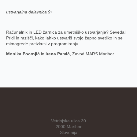
ustvarjalna delavnica 9+
Računalnik in LED žarnica za umetniško ustvarjanje? Seveda!
Pridi in razišči, kako lahko ustvariš svojo žepno svetilko in se
mimogrede preizkusi v programiranju.
Monika Pocrnjić
in
Irena Pamič
, Zavod MARS Maribor
Vetrinjska ulica 30
2000 Maribor
Slovenija