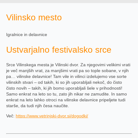
Vilinsko mesto
Igralnice in delavnice
Ustvarjalno festivalsko srce
Srce Vilinskega mesta je Vilinski dvor. Za njegovimi velikimi vrati
je več manjših vrat, za manjšimi vrati pa so tople sobane, v njih
pa… vilinske delavnice! Tam vile in vilinci izdelujemo vse sorte
vilinskih stvari – od takih, ki so jih uporabljali nekoč, do čisto
čisto novih – takih, ki jih bomo uporabljali šele v prihodnosti!
Samo enkrat na leto so tu, zato jih nikar ne zamudite. In samo
enkrat na leto lahko otroci na vilinske delavnice pripeljete tudi
starše, da tudi njih česa naučite.
Več:
https://www.vetrinjski-dvor.si/dogodki/