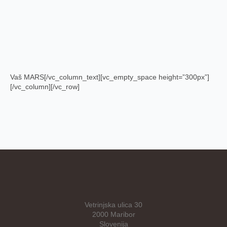
Vaš MARS[/vc_column_text][vc_empty_space height=”300px”]
[/vc_column][/vc_row]
Vetrinjska ulica 30
2000 Maribor
Slovenija