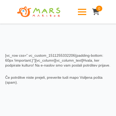
0
[vc_row css=”.vc_custom_1511255332206{padding-bottom:
60px !important;}”][vc_column][vc_column_text]Hvala, ker
podpirate kulturo! Na e-naslov smo vam poslali potrditev prijave.
Če potrditve niste prejeli, preverite tudi mapo Vsiljena pošta
(spam).