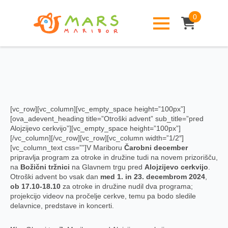
0
[vc_row][vc_column][vc_empty_space height=”100px”]
[ova_adevent_heading title=”Otroški advent” sub_title=”pred
Alojzijevo cerkvijo”][vc_empty_space height=”100px”]
[/vc_column][/vc_row][vc_row][vc_column width=”1/2″]
[vc_column_text css=””]V Mariboru
Čarobni december
pripravlja program za otroke in družine tudi na novem prizorišču,
na
Božični tržnici
na Glavnem trgu pred
Alojzijevo cerkvijo
.
Otroški advent bo vsak dan
med 1. in 23. decembrom 2024
,
ob 17.10-18.10
za otroke in družine nudil dva programa;
projekcijo videov na pročelje cerkve, temu pa bodo sledile
delavnice, predstave in koncerti.