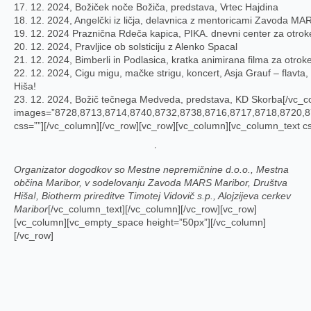
17. 12. 2024, Božiček noče Božiča, predstava, Vrtec Hajdina
18. 12. 2024, Angelčki iz ličja, delavnica z mentoricami Zavoda MA
19. 12. 2024 Praznična Rdeča kapica, PIKA. dnevni center za otrok
20. 12. 2024, Pravljice ob solsticiju z Alenko Spacal
21. 12. 2024, Bimberli in Podlasica, kratka animirana filma za otrok
22. 12. 2024, Cigu migu, mačke strigu, koncert, Asja Grauf – flavta,
Hiša!
23. 12. 2024, Božič tečnega Medveda, predstava, KD Skorba[/vc_co
images=”8728,8713,8714,8740,8732,8738,8716,8717,8718,8720,8
css=””][/vc_column][/vc_row][vc_row][vc_column][vc_column_text cs
Organizator dogodkov so Mestne nepremičnine d.o.o., Mestna
občina Maribor, v sodelovanju Zavoda MARS Maribor, Društva
Hiša!, Biotherm prireditve Timotej Vidovič s.p.,
Alojzijeva cerkev
Maribor
[/vc_column_text][/vc_column][/vc_row][vc_row]
[vc_column][vc_empty_space height=”50px”][/vc_column]
[/vc_row]