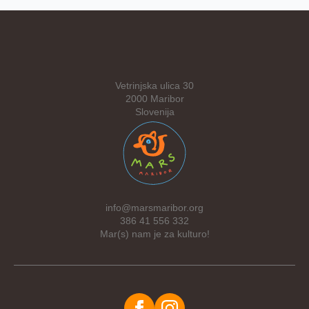
Vetrinjska ulica 30
2000 Maribor
Slovenija
info@marsmaribor.org
386 41 556 332
Mar(s) nam je za kulturo!