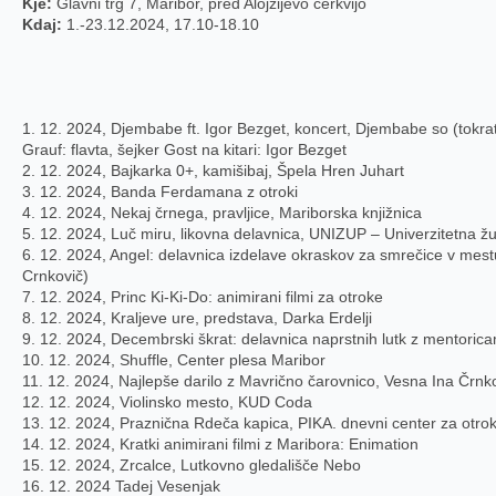
Kje:
Glavni trg 7, Maribor, pred Alojzijevo cerkvijo
Kdaj:
1.-23.12.2024, 17.10-18.10
1. 12. 2024, Djembabe ft. Igor Bezget, koncert, Djembabe so (tokrat
Grauf: flavta, šejker Gost na kitari: Igor Bezget
2. 12. 2024, Bajkarka 0+, kamišibaj, Špela Hren Juhart
3. 12. 2024, Banda Ferdamana z otroki
4. 12. 2024, Nekaj črnega, pravljice, Mariborska knjižnica
5. 12. 2024, Luč miru, likovna delavnica, UNIZUP – Univerzitetna ž
6. 12. 2024, Angel: delavnica izdelave okraskov za smrečice v me
Crnkovič)
7. 12. 2024, Princ Ki-Ki-Do: animirani filmi za otroke
8. 12. 2024, Kraljeve ure, predstava, Darka Erdelji
9. 12. 2024, Decembrski škrat: delavnica naprstnih lutk z mentori
10. 12. 2024, Shuffle, Center plesa Maribor
11. 12. 2024, Najlepše darilo z Mavrično čarovnico, Vesna Ina Črnk
12. 12. 2024, Violinsko mesto, KUD Coda
13. 12. 2024, Praznična Rdeča kapica, PIKA. dnevni center za otro
14. 12. 2024, Kratki animirani filmi z Maribora: Enimation
15. 12. 2024, Zrcalce, Lutkovno gledališče Nebo
16. 12. 2024 Tadej Vesenjak