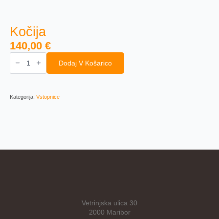
Kočija
140,00
€
Kočija
količina
Dodaj V Košarico
Kategorija:
Vstopnice
Vetrinjska ulica 30
2000 Maribor