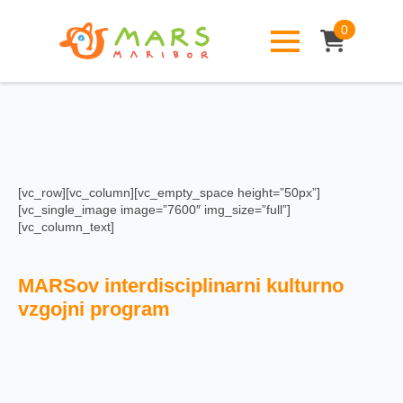
0
[vc_row][vc_column][vc_empty_space height=”50px”]
[vc_single_image image=”7600″ img_size=”full”]
[vc_column_text]
MARSov interdisciplinarni kulturno
vzgojni program