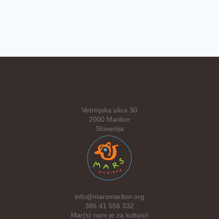
Vetrinjska ulica 30
2000 Maribor
Slovenija
info@marsmaribor.org
386 41 556 332
Mar(s) nam je za kulturo!