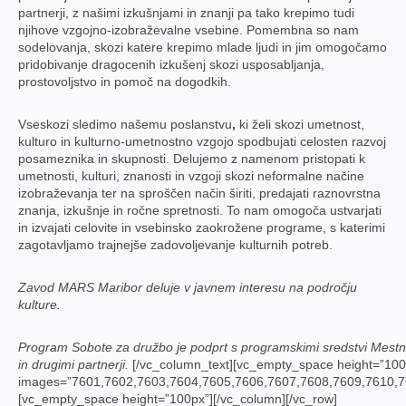
partnerji, z našimi izkušnjami in znanji pa tako krepimo tudi
njihove vzgojno-izobraževalne vsebine. Pomembna so nam
sodelovanja, skozi katere krepimo mlade ljudi in jim omogočamo
pridobivanje dragocenih izkušenj skozi usposabljanja,
prostovoljstvo in pomoč na dogodkih.
Vseskozi sledimo našemu poslanstvu
,
ki želi skozi umetnost,
kulturo in kulturno-umetnostno vzgojo spodbujati celosten razvoj
posameznika in skupnosti. Delujemo z namenom pristopati k
umetnosti, kulturi, znanosti in vzgoji skozi neformalne načine
izobraževanja ter na sproščen način širiti, predajati raznovrstna
znanja, izkušnje in ročne spretnosti. To nam omogoča ustvarjati
in izvajati celovite in vsebinsko zaokrožene programe, s katerimi
zagotavljamo trajnejše zadovoljevanje kulturnih potreb.
Zavod MARS Maribor deluje v javnem interesu na področju
kulture.
Program Sobote za družbo je podprt s programskimi sredstvi Mest
in drugimi partnerji.
[/vc_column_text][vc_empty_space height=”100p
images=”7601,7602,7603,7604,7605,7606,7607,7608,7609,7610,7
[vc_empty_space height=”100px”][/vc_column][/vc_row]