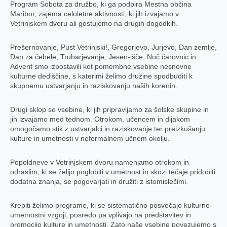
Program Sobota za družbo, ki ga podpira Mestna občina
Maribor, zajema celoletne aktivnosti, ki jih izvajamo v
Vetrinjskem dvoru ali gostujemo na drugih dogodkih.
Prešernovanje, Pust Vetrinjski!, Gregorjevo, Jurjevo, Dan zemlje,
Dan za čebele, Trubarjevanje, Jesen-išče, Noč čarovnic in
Advent smo izpostavili kot pomembne vsebine nesnovne
kulturne dediščine, s katerimi želimo družine spodbuditi k
skupnemu ustvarjanju in raziskovanju naših korenin.
Drugi sklop so vsebine, ki jih pripravljamo za šolske skupine in
jih izvajamo med tednom. Otrokom, učencem in dijakom
omogočamo stik z ustvarjalci in raziskovanje ter preizkušanju
kulture in umetnosti v neformalnem učnem okolju.
Popoldneve v Vetrinjskem dvoru namenjamo otrokom in
odraslim, ki se želijo poglobiti v umetnost in skozi tečaje pridobiti
dodatna znanja, se pogovarjati in družiti z istomislečimi.
Krepiti želimo programe, ki se sistematično posvečajo kulturno-
umetnostni vzgoji, posredo pa vplivajo na predstavitev in
promocijo kulture in umetnosti. Zato naše vsebine povezujemo s