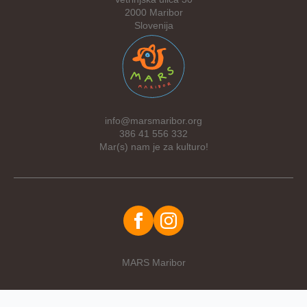
2000 Maribor
Slovenija
info@marsmaribor.org
386 41 556 332
Mar(s) nam je za kulturo!
MARS Maribor