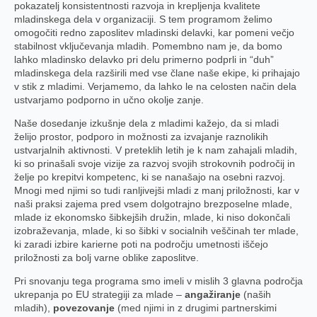
pokazatelj konsistentnosti razvoja in krepljenja kvalitete
mladinskega dela v organizaciji. S tem programom želimo
omogočiti redno zaposlitev mladinski delavki, kar pomeni večjo
stabilnost vključevanja mladih. Pomembno nam je, da bomo
lahko mladinsko delavko pri delu primerno podprli in “duh”
mladinskega dela razširili med vse člane naše ekipe, ki prihajajo
v stik z mladimi. Verjamemo, da lahko le na celosten način dela
ustvarjamo podporno in učno okolje zanje.
Naše dosedanje izkušnje dela z mladimi kažejo, da si mladi
želijo prostor, podporo in možnosti za izvajanje raznolikih
ustvarjalnih aktivnosti. V preteklih letih je k nam zahajali mladih,
ki so prinašali svoje vizije za razvoj svojih strokovnih področij in
želje po krepitvi kompetenc, ki se nanašajo na osebni razvoj.
Mnogi med njimi so tudi ranljivejši mladi z manj priložnosti, kar v
naši praksi zajema pred vsem dolgotrajno brezposelne mlade,
mlade iz ekonomsko šibkejših družin, mlade, ki niso dokončali
izobraževanja, mlade, ki so šibki v socialnih veščinah ter mlade,
ki zaradi izbire karierne poti na področju umetnosti iščejo
priložnosti za bolj varne oblike zaposlitve.
Pri snovanju tega programa smo imeli v mislih 3 glavna področja
ukrepanja po EU strategiji za mlade –
angažiranje
(naših
mladih),
povezovanje
(med njimi in z drugimi partnerskimi