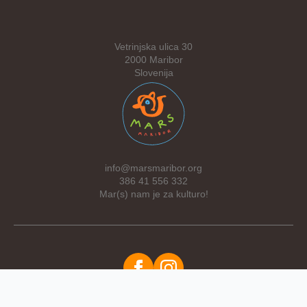
Vetrinjska ulica 30
2000 Maribor
Slovenija
info@marsmaribor.org
386 41 556 332
Mar(s) nam je za kulturo!