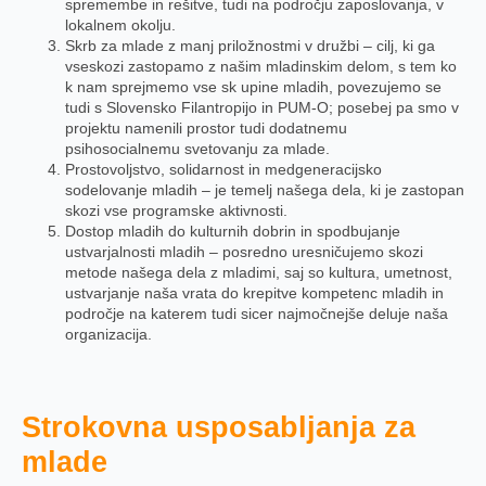
spremembe in rešitve, tudi na področju zaposlovanja, v
lokalnem okolju.
Skrb za mlade z manj priložnostmi v družbi – cilj, ki ga
vseskozi zastopamo z našim mladinskim delom, s tem ko
k nam sprejmemo vse sk upine mladih, povezujemo se
tudi s Slovensko Filantropijo in PUM-O; posebej pa smo v
projektu namenili prostor tudi dodatnemu
psihosocialnemu svetovanju za mlade.
Prostovoljstvo, solidarnost in medgeneracijsko
sodelovanje mladih – je temelj našega dela, ki je zastopan
skozi vse programske aktivnosti.
Dostop mladih do kulturnih dobrin in spodbujanje
ustvarjalnosti mladih – posredno uresničujemo skozi
metode našega dela z mladimi, saj so kultura, umetnost,
ustvarjanje naša vrata do krepitve kompetenc mladih in
področje na katerem tudi sicer najmočnejše deluje naša
organizacija.
Strokovna usposabljanja za
mlade