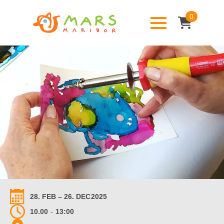
0
28. FEB – 26. DEC
2025
10.00
-
13:00