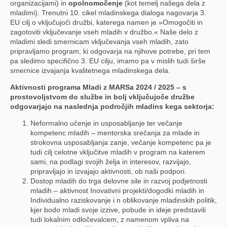
organizacijami) in
opolnomočenje
(kot temelj našega dela z
mladimi). Trenutni 10. cikel mladinskega dialoga nagovarja 3.
EU cilj o vključujoči družbi, katerega namen je »Omogočiti in
zagotoviti vključevanje vseh mladih v družbo.« Naše delo z
mladimi sledi smernicam vključevanja vseh mladih, zato
pripravljamo program, ki odgovarja na njihove potrebe, pri tem
pa sledimo specifično 3. EU cilju, imamo pa v mislih tudi širše
smernice izvajanja kvalitetnega mladinskega dela.
Aktivnosti programa Mladi z MARSa 2024 / 2025 – s
prostovoljstvom do službe in bolj vključujoče družbe
odgovarjajo na naslednja področjih mladins kega sektorja:
Neformalno učenje in usposabljanje ter večanje
kompetenc mladih – mentorska srečanja za mlade in
strokovna usposabljanja zanje, večanje kompetenc pa je
tudi cilj celotne vključitve mladih v program na katerem
sami, na podlagi svojih želja in interesov, razvijajo,
pripravljajo in izvajajo aktivnosti, ob naši podpori.
Dostop mladih do trga delovne sile in razvoj podjetnosti
mladih – aktivnost Inovativni projekti/dogodki mladih in
Individualno raziskovanje i n oblikovanje mladinskih politik,
kjer bodo mladi svoje izzive, pobude in ideje predstavili
tudi lokalnim odločevalcem, z namenom vpliva na